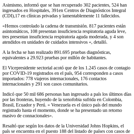
Asimismo, informó que se han recuperado 302 pacientes, 524 han
ingresados en Hospitales, 391en Centros de Diagnósticos Integral
(CDI),17 en clínicas privadas y lamentablemente 11 fallecidos.
«Hemos controlado la cadena de transmisión. 817 pacientes están
asintomáticos, 108 presentan insuficiencia respiratoria aguda leve,
tres presentan insuficiencia respiratoria aguda moderada, y 4 son
atendidos en unidades de cuidados intensivos «, detalló.
A la fecha se han realizado 891.695 pruebas diagnósticas,
equivalentes a 29.923 pruebas por millón de habitantes.
El Vicepresidente sectorial acotó que de los 1.245 casos de contagio
por COVID-19 registrados en el país, 954 corresponden a casos
importados: 778 viajeros internacionales, 176 contactos
internacionales y 291 son casos comunitarios.
Indicó que 50 mil 686 personas han ingresado a país los últimos días
por las fronteras, huyendo de la xenofobia sufrida en Colombia,
Brasil, Ecuador y Perú. » Venezuela es el único país del mundo
registrado hasta el momento, donde se ha presentado un retorno
masivo de connacionales».
Resaltó que según los datos de la Universidad Johns Hopkins, el
país se encuentra en el puesto 188 del listado de países con casos de