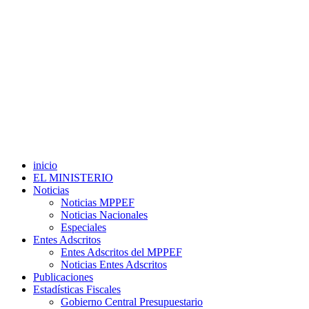
inicio
EL MINISTERIO
Noticias
Noticias MPPEF
Noticias Nacionales
Especiales
Entes Adscritos
Entes Adscritos del MPPEF
Noticias Entes Adscritos
Publicaciones
Estadísticas Fiscales
Gobierno Central Presupuestario