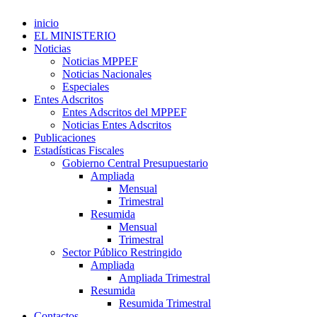
inicio
EL MINISTERIO
Noticias
Noticias MPPEF
Noticias Nacionales
Especiales
Entes Adscritos
Entes Adscritos del MPPEF
Noticias Entes Adscritos
Publicaciones
Estadísticas Fiscales
Gobierno Central Presupuestario
Ampliada
Mensual
Trimestral
Resumida
Mensual
Trimestral
Sector Público Restringido
Ampliada
Ampliada Trimestral
Resumida
Resumida Trimestral
Contactos