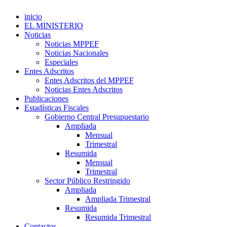
inicio
EL MINISTERIO
Noticias
Noticias MPPEF
Noticias Nacionales
Especiales
Entes Adscritos
Entes Adscritos del MPPEF
Noticias Entes Adscritos
Publicaciones
Estadísticas Fiscales
Gobierno Central Presupuestario
Ampliada
Mensual
Trimestral
Resumida
Mensual
Trimestral
Sector Público Restringido
Ampliada
Ampliada Trimestral
Resumida
Resumida Trimestral
Contactos