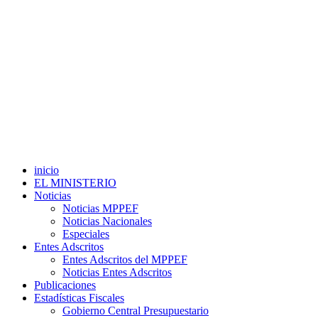
inicio
EL MINISTERIO
Noticias
Noticias MPPEF
Noticias Nacionales
Especiales
Entes Adscritos
Entes Adscritos del MPPEF
Noticias Entes Adscritos
Publicaciones
Estadísticas Fiscales
Gobierno Central Presupuestario