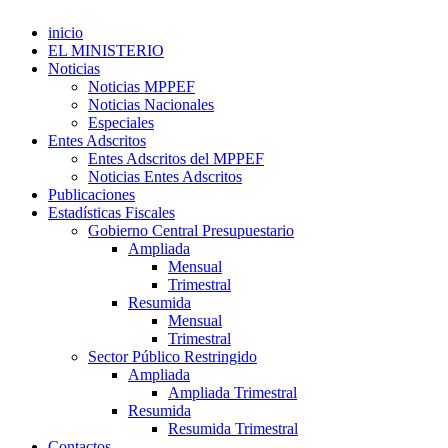
inicio
EL MINISTERIO
Noticias
Noticias MPPEF
Noticias Nacionales
Especiales
Entes Adscritos
Entes Adscritos del MPPEF
Noticias Entes Adscritos
Publicaciones
Estadísticas Fiscales
Gobierno Central Presupuestario
Ampliada
Mensual
Trimestral
Resumida
Mensual
Trimestral
Sector Público Restringido
Ampliada
Ampliada Trimestral
Resumida
Resumida Trimestral
Contactos