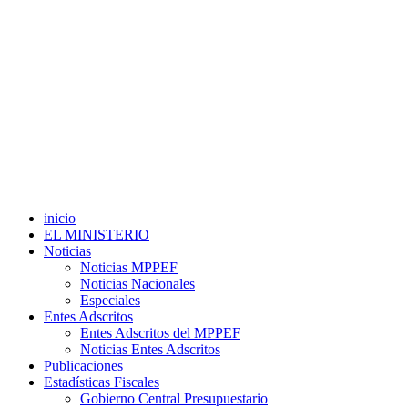
inicio
EL MINISTERIO
Noticias
Noticias MPPEF
Noticias Nacionales
Especiales
Entes Adscritos
Entes Adscritos del MPPEF
Noticias Entes Adscritos
Publicaciones
Estadísticas Fiscales
Gobierno Central Presupuestario