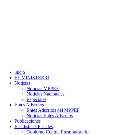
inicio
EL MINISTERIO
Noticias
Noticias MPPEF
Noticias Nacionales
Especiales
Entes Adscritos
Entes Adscritos del MPPEF
Noticias Entes Adscritos
Publicaciones
Estadísticas Fiscales
Gobierno Central Presupuestario