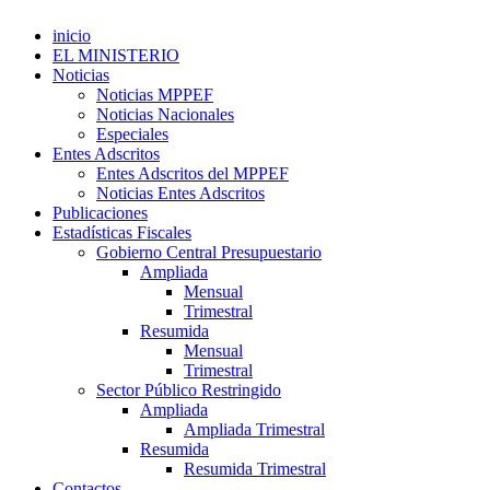
inicio
EL MINISTERIO
Noticias
Noticias MPPEF
Noticias Nacionales
Especiales
Entes Adscritos
Entes Adscritos del MPPEF
Noticias Entes Adscritos
Publicaciones
Estadísticas Fiscales
Gobierno Central Presupuestario
Ampliada
Mensual
Trimestral
Resumida
Mensual
Trimestral
Sector Público Restringido
Ampliada
Ampliada Trimestral
Resumida
Resumida Trimestral
Contactos