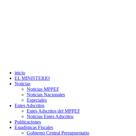
inicio
EL MINISTERIO
Noticias
Noticias MPPEF
Noticias Nacionales
Especiales
Entes Adscritos
Entes Adscritos del MPPEF
Noticias Entes Adscritos
Publicaciones
Estadísticas Fiscales
Gobierno Central Presupuestario