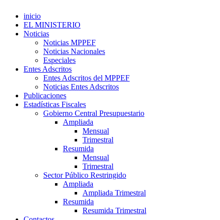
inicio
EL MINISTERIO
Noticias
Noticias MPPEF
Noticias Nacionales
Especiales
Entes Adscritos
Entes Adscritos del MPPEF
Noticias Entes Adscritos
Publicaciones
Estadísticas Fiscales
Gobierno Central Presupuestario
Ampliada
Mensual
Trimestral
Resumida
Mensual
Trimestral
Sector Público Restringido
Ampliada
Ampliada Trimestral
Resumida
Resumida Trimestral
Contactos