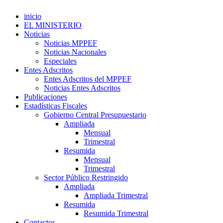
inicio
EL MINISTERIO
Noticias
Noticias MPPEF
Noticias Nacionales
Especiales
Entes Adscritos
Entes Adscritos del MPPEF
Noticias Entes Adscritos
Publicaciones
Estadísticas Fiscales
Gobierno Central Presupuestario
Ampliada
Mensual
Trimestral
Resumida
Mensual
Trimestral
Sector Público Restringido
Ampliada
Ampliada Trimestral
Resumida
Resumida Trimestral
Contactos