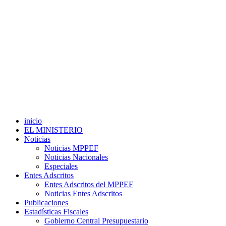
inicio
EL MINISTERIO
Noticias
Noticias MPPEF
Noticias Nacionales
Especiales
Entes Adscritos
Entes Adscritos del MPPEF
Noticias Entes Adscritos
Publicaciones
Estadísticas Fiscales
Gobierno Central Presupuestario