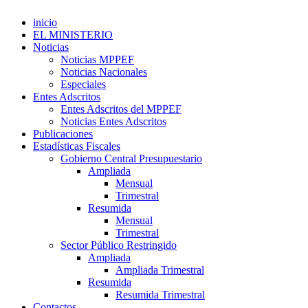
inicio
EL MINISTERIO
Noticias
Noticias MPPEF
Noticias Nacionales
Especiales
Entes Adscritos
Entes Adscritos del MPPEF
Noticias Entes Adscritos
Publicaciones
Estadísticas Fiscales
Gobierno Central Presupuestario
Ampliada
Mensual
Trimestral
Resumida
Mensual
Trimestral
Sector Público Restringido
Ampliada
Ampliada Trimestral
Resumida
Resumida Trimestral
Contactos