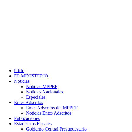
inicio
EL MINISTERIO
Noticias
Noticias MPPEF
Noticias Nacionales
Especiales
Entes Adscritos
Entes Adscritos del MPPEF
Noticias Entes Adscritos
Publicaciones
Estadísticas Fiscales
Gobierno Central Presupuestario