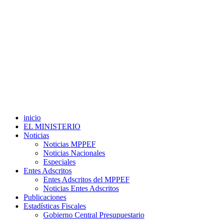
inicio
EL MINISTERIO
Noticias
Noticias MPPEF
Noticias Nacionales
Especiales
Entes Adscritos
Entes Adscritos del MPPEF
Noticias Entes Adscritos
Publicaciones
Estadísticas Fiscales
Gobierno Central Presupuestario