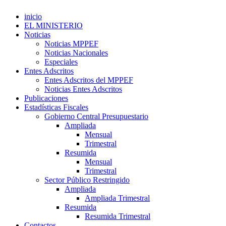
inicio
EL MINISTERIO
Noticias
Noticias MPPEF
Noticias Nacionales
Especiales
Entes Adscritos
Entes Adscritos del MPPEF
Noticias Entes Adscritos
Publicaciones
Estadísticas Fiscales
Gobierno Central Presupuestario
Ampliada
Mensual
Trimestral
Resumida
Mensual
Trimestral
Sector Público Restringido
Ampliada
Ampliada Trimestral
Resumida
Resumida Trimestral
Contactos