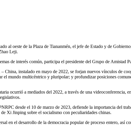
ado al oeste de la Plaza de Tiananmén, el jefe de Estado y de Gobierno
hao Leji.
o temas de interés común, participa el presidente del Grupo de Amistad
 China, instalado en mayo de 2022, se forjan nuevos vínculos de cooper
r el mundo multicéntrico y pluripolar; y profundizar posiciones comunes 
ria ocurrió a mediados del 2022, a través de una videoconferencia, en 
egislativos.
PNRPC desde el 10 de marzo de 2023, defiende la importancia del trabaj
o de Xi Jinping sobre el socialismo con peculiaridades chinas.
ersal en el desarrollo de la democracia popular de proceso entero, así 