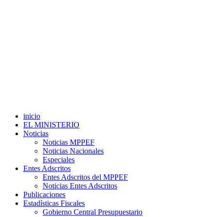
inicio
EL MINISTERIO
Noticias
Noticias MPPEF
Noticias Nacionales
Especiales
Entes Adscritos
Entes Adscritos del MPPEF
Noticias Entes Adscritos
Publicaciones
Estadísticas Fiscales
Gobierno Central Presupuestario