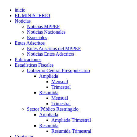
inicio
EL MINISTERIO
Noticias
Noticias MPPEF
Noticias Nacionales
Especiales
Entes Adscritos
Entes Adscritos del MPPEF
Noticias Entes Adscritos
Publicaciones
Estadísticas Fiscales
Gobierno Central Presupuestario
Ampliada
Mensual
Trimestral
Resumida
Mensual
Trimestral
Sector Público Restringido
Ampliada
Ampliada Trimestral
Resumida
Resumida Trimestral
Contactos