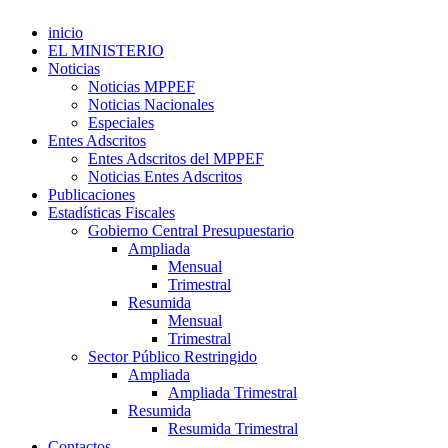
inicio
EL MINISTERIO
Noticias
Noticias MPPEF
Noticias Nacionales
Especiales
Entes Adscritos
Entes Adscritos del MPPEF
Noticias Entes Adscritos
Publicaciones
Estadísticas Fiscales
Gobierno Central Presupuestario
Ampliada
Mensual
Trimestral
Resumida
Mensual
Trimestral
Sector Público Restringido
Ampliada
Ampliada Trimestral
Resumida
Resumida Trimestral
Contactos