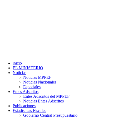
inicio
EL MINISTERIO
Noticias
Noticias MPPEF
Noticias Nacionales
Especiales
Entes Adscritos
Entes Adscritos del MPPEF
Noticias Entes Adscritos
Publicaciones
Estadísticas Fiscales
Gobierno Central Presupuestario