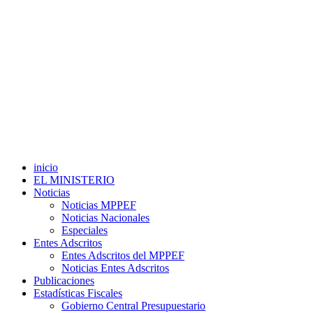
inicio
EL MINISTERIO
Noticias
Noticias MPPEF
Noticias Nacionales
Especiales
Entes Adscritos
Entes Adscritos del MPPEF
Noticias Entes Adscritos
Publicaciones
Estadísticas Fiscales
Gobierno Central Presupuestario