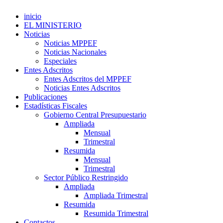
inicio
EL MINISTERIO
Noticias
Noticias MPPEF
Noticias Nacionales
Especiales
Entes Adscritos
Entes Adscritos del MPPEF
Noticias Entes Adscritos
Publicaciones
Estadísticas Fiscales
Gobierno Central Presupuestario
Ampliada
Mensual
Trimestral
Resumida
Mensual
Trimestral
Sector Público Restringido
Ampliada
Ampliada Trimestral
Resumida
Resumida Trimestral
Contactos