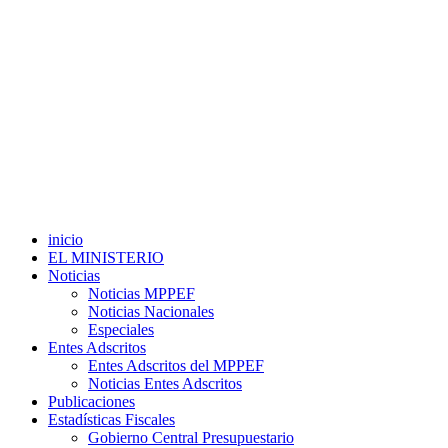
inicio
EL MINISTERIO
Noticias
Noticias MPPEF
Noticias Nacionales
Especiales
Entes Adscritos
Entes Adscritos del MPPEF
Noticias Entes Adscritos
Publicaciones
Estadísticas Fiscales
Gobierno Central Presupuestario