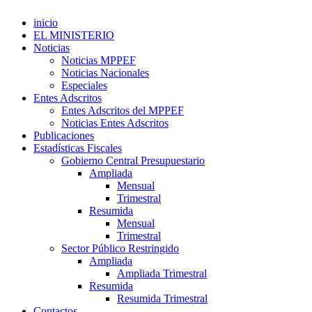
inicio
EL MINISTERIO
Noticias
Noticias MPPEF
Noticias Nacionales
Especiales
Entes Adscritos
Entes Adscritos del MPPEF
Noticias Entes Adscritos
Publicaciones
Estadísticas Fiscales
Gobierno Central Presupuestario
Ampliada
Mensual
Trimestral
Resumida
Mensual
Trimestral
Sector Público Restringido
Ampliada
Ampliada Trimestral
Resumida
Resumida Trimestral
Contactos