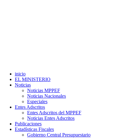
inicio
EL MINISTERIO
Noticias
Noticias MPPEF
Noticias Nacionales
Especiales
Entes Adscritos
Entes Adscritos del MPPEF
Noticias Entes Adscritos
Publicaciones
Estadísticas Fiscales
Gobierno Central Presupuestario