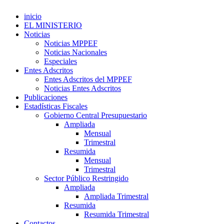
inicio
EL MINISTERIO
Noticias
Noticias MPPEF
Noticias Nacionales
Especiales
Entes Adscritos
Entes Adscritos del MPPEF
Noticias Entes Adscritos
Publicaciones
Estadísticas Fiscales
Gobierno Central Presupuestario
Ampliada
Mensual
Trimestral
Resumida
Mensual
Trimestral
Sector Público Restringido
Ampliada
Ampliada Trimestral
Resumida
Resumida Trimestral
Contactos