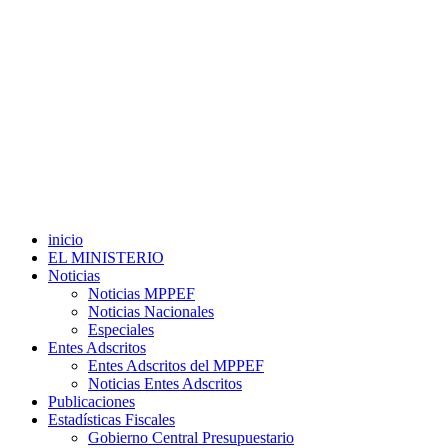
inicio
EL MINISTERIO
Noticias
Noticias MPPEF
Noticias Nacionales
Especiales
Entes Adscritos
Entes Adscritos del MPPEF
Noticias Entes Adscritos
Publicaciones
Estadísticas Fiscales
Gobierno Central Presupuestario