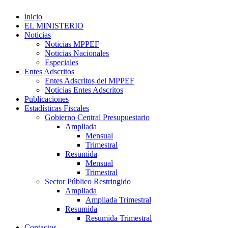
inicio
EL MINISTERIO
Noticias
Noticias MPPEF
Noticias Nacionales
Especiales
Entes Adscritos
Entes Adscritos del MPPEF
Noticias Entes Adscritos
Publicaciones
Estadísticas Fiscales
Gobierno Central Presupuestario
Ampliada
Mensual
Trimestral
Resumida
Mensual
Trimestral
Sector Público Restringido
Ampliada
Ampliada Trimestral
Resumida
Resumida Trimestral
Contactos