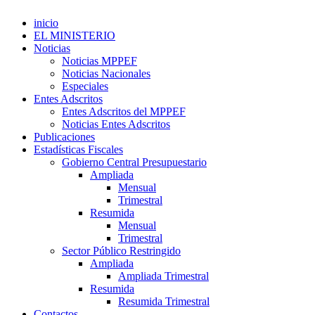
inicio
EL MINISTERIO
Noticias
Noticias MPPEF
Noticias Nacionales
Especiales
Entes Adscritos
Entes Adscritos del MPPEF
Noticias Entes Adscritos
Publicaciones
Estadísticas Fiscales
Gobierno Central Presupuestario
Ampliada
Mensual
Trimestral
Resumida
Mensual
Trimestral
Sector Público Restringido
Ampliada
Ampliada Trimestral
Resumida
Resumida Trimestral
Contactos