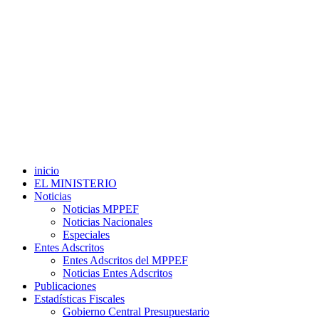
inicio
EL MINISTERIO
Noticias
Noticias MPPEF
Noticias Nacionales
Especiales
Entes Adscritos
Entes Adscritos del MPPEF
Noticias Entes Adscritos
Publicaciones
Estadísticas Fiscales
Gobierno Central Presupuestario