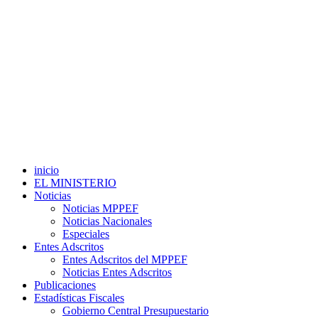
inicio
EL MINISTERIO
Noticias
Noticias MPPEF
Noticias Nacionales
Especiales
Entes Adscritos
Entes Adscritos del MPPEF
Noticias Entes Adscritos
Publicaciones
Estadísticas Fiscales
Gobierno Central Presupuestario