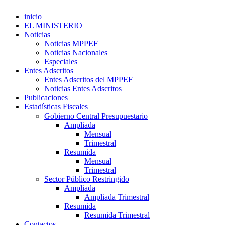
inicio
EL MINISTERIO
Noticias
Noticias MPPEF
Noticias Nacionales
Especiales
Entes Adscritos
Entes Adscritos del MPPEF
Noticias Entes Adscritos
Publicaciones
Estadísticas Fiscales
Gobierno Central Presupuestario
Ampliada
Mensual
Trimestral
Resumida
Mensual
Trimestral
Sector Público Restringido
Ampliada
Ampliada Trimestral
Resumida
Resumida Trimestral
Contactos