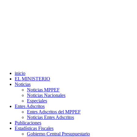
inicio
EL MINISTERIO
Noticias
Noticias MPPEF
Noticias Nacionales
Especiales
Entes Adscritos
Entes Adscritos del MPPEF
Noticias Entes Adscritos
Publicaciones
Estadísticas Fiscales
Gobierno Central Presupuestario