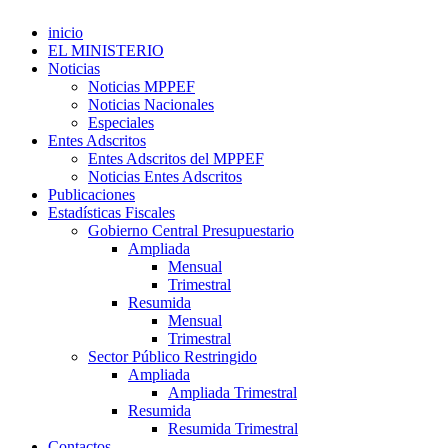
inicio
EL MINISTERIO
Noticias
Noticias MPPEF
Noticias Nacionales
Especiales
Entes Adscritos
Entes Adscritos del MPPEF
Noticias Entes Adscritos
Publicaciones
Estadísticas Fiscales
Gobierno Central Presupuestario
Ampliada
Mensual
Trimestral
Resumida
Mensual
Trimestral
Sector Público Restringido
Ampliada
Ampliada Trimestral
Resumida
Resumida Trimestral
Contactos