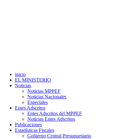
inicio
EL MINISTERIO
Noticias
Noticias MPPEF
Noticias Nacionales
Especiales
Entes Adscritos
Entes Adscritos del MPPEF
Noticias Entes Adscritos
Publicaciones
Estadísticas Fiscales
Gobierno Central Presupuestario