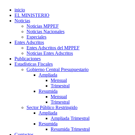
inicio
EL MINISTERIO
Noticias
Noticias MPPEF
Noticias Nacionales
Especiales
Entes Adscritos
Entes Adscritos del MPPEF
Noticias Entes Adscritos
Publicaciones
Estadísticas Fiscales
Gobierno Central Presupuestario
Ampliada
Mensual
Trimestral
Resumida
Mensual
Trimestral
Sector Público Restringido
Ampliada
Ampliada Trimestral
Resumida
Resumida Trimestral
Contactos