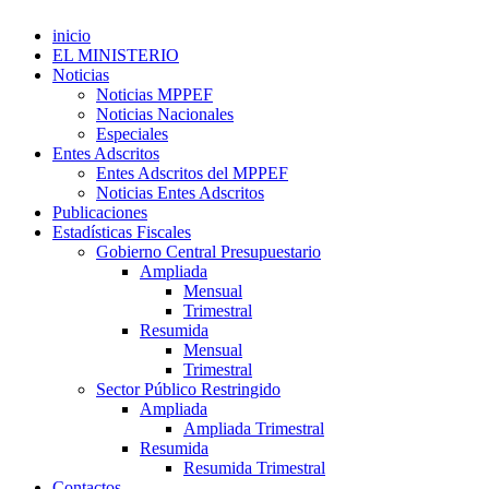
inicio
EL MINISTERIO
Noticias
Noticias MPPEF
Noticias Nacionales
Especiales
Entes Adscritos
Entes Adscritos del MPPEF
Noticias Entes Adscritos
Publicaciones
Estadísticas Fiscales
Gobierno Central Presupuestario
Ampliada
Mensual
Trimestral
Resumida
Mensual
Trimestral
Sector Público Restringido
Ampliada
Ampliada Trimestral
Resumida
Resumida Trimestral
Contactos