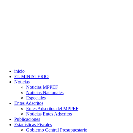
inicio
EL MINISTERIO
Noticias
Noticias MPPEF
Noticias Nacionales
Especiales
Entes Adscritos
Entes Adscritos del MPPEF
Noticias Entes Adscritos
Publicaciones
Estadísticas Fiscales
Gobierno Central Presupuestario