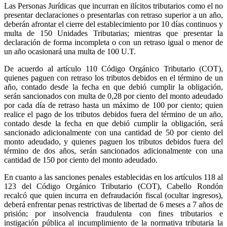
Las Personas Jurídicas que incurran en ilícitos tributarios como el no
presentar declaraciones o presentarlas con retraso superior a un año,
deberán afrontar el cierre del establecimiento por 10 días continuos y
multa de 150 Unidades Tributarias; mientras que presentar la
declaración de forma incompleta o con un retraso igual o menor de
un año ocasionará una multa de 100 U.T.
De acuerdo al artículo 110 Código Orgánico Tributario (COT),
quienes paguen con retraso los tributos debidos en el término de un
año, contado desde la fecha en que debió cumplir la obligación,
serán sancionados con multa de 0,28 por ciento del monto adeudado
por cada día de retraso hasta un máximo de 100 por ciento; quien
realice el pago de los tributos debidos fuera del término de un año,
contado desde la fecha en que debió cumplir la obligación, será
sancionado adicionalmente con una cantidad de 50 por ciento del
monto adeudado, y quienes paguen los tributos debidos fuera del
término de dos años, serán sancionados adicionalmente con una
cantidad de 150 por ciento del monto adeudado.
En cuanto a las sanciones penales establecidas en los artículos 118 al
123 del Código Orgánico Tributario (COT), Cabello Rondón
recalcó que quien incurra en defraudación fiscal (ocultar ingresos),
deberá enfrentar penas restrictivas de libertad de 6 meses a 7 años de
prisión; por insolvencia fraudulenta con fines tributarios e
instigación pública al incumplimiento de la normativa tributaria la