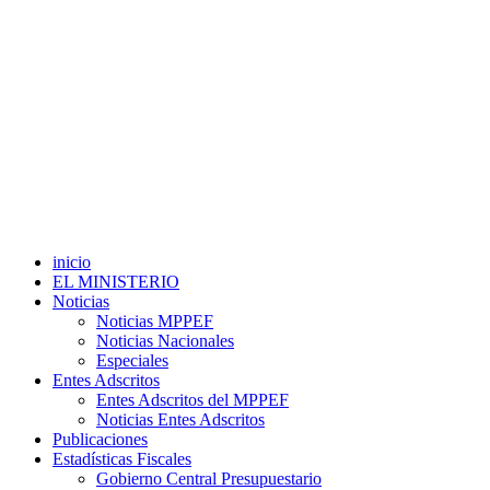
inicio
EL MINISTERIO
Noticias
Noticias MPPEF
Noticias Nacionales
Especiales
Entes Adscritos
Entes Adscritos del MPPEF
Noticias Entes Adscritos
Publicaciones
Estadísticas Fiscales
Gobierno Central Presupuestario