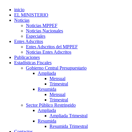
inicio
EL MINISTERIO
Noticias
Noticias MPPEF
Noticias Nacionales
Especiales
Entes Adscritos
Entes Adscritos del MPPEF
Noticias Entes Adscritos
Publicaciones
Estadísticas Fiscales
Gobierno Central Presupuestario
Ampliada
Mensual
Trimestral
Resumida
Mensual
Trimestral
Sector Público Restringido
Ampliada
Ampliada Trimestral
Resumida
Resumida Trimestral
Contactos