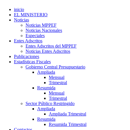
inicio
EL MINISTERIO
Noticias
Noticias MPPEF
Noticias Nacionales
Especiales
Entes Adscritos
Entes Adscritos del MPPEF
Noticias Entes Adscritos
Publicaciones
Estadísticas Fiscales
Gobierno Central Presupuestario
Ampliada
Mensual
Trimestral
Resumida
Mensual
Trimestral
Sector Público Restringido
Ampliada
Ampliada Trimestral
Resumida
Resumida Trimestral
Contactos