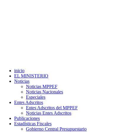
inicio
EL MINISTERIO
Noticias
Noticias MPPEF
Noticias Nacionales
Especiales
Entes Adscritos
Entes Adscritos del MPPEF
Noticias Entes Adscritos
Publicaciones
Estadísticas Fiscales
Gobierno Central Presupuestario