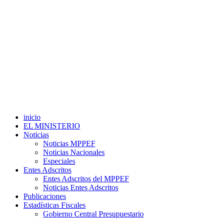
inicio
EL MINISTERIO
Noticias
Noticias MPPEF
Noticias Nacionales
Especiales
Entes Adscritos
Entes Adscritos del MPPEF
Noticias Entes Adscritos
Publicaciones
Estadísticas Fiscales
Gobierno Central Presupuestario