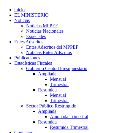
inicio
EL MINISTERIO
Noticias
Noticias MPPEF
Noticias Nacionales
Especiales
Entes Adscritos
Entes Adscritos del MPPEF
Noticias Entes Adscritos
Publicaciones
Estadísticas Fiscales
Gobierno Central Presupuestario
Ampliada
Mensual
Trimestral
Resumida
Mensual
Trimestral
Sector Público Restringido
Ampliada
Ampliada Trimestral
Resumida
Resumida Trimestral
Contactos