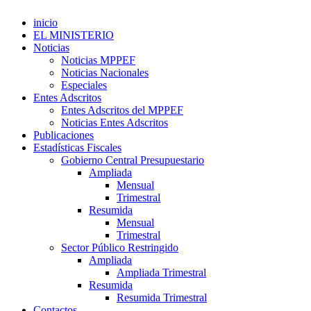
inicio
EL MINISTERIO
Noticias
Noticias MPPEF
Noticias Nacionales
Especiales
Entes Adscritos
Entes Adscritos del MPPEF
Noticias Entes Adscritos
Publicaciones
Estadísticas Fiscales
Gobierno Central Presupuestario
Ampliada
Mensual
Trimestral
Resumida
Mensual
Trimestral
Sector Público Restringido
Ampliada
Ampliada Trimestral
Resumida
Resumida Trimestral
Contactos