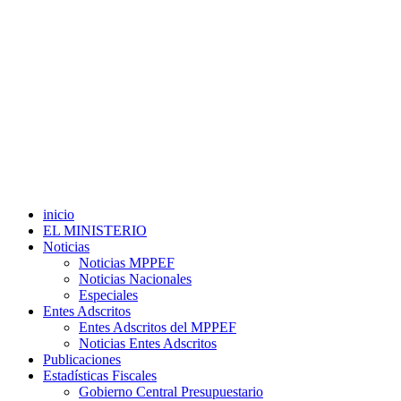
inicio
EL MINISTERIO
Noticias
Noticias MPPEF
Noticias Nacionales
Especiales
Entes Adscritos
Entes Adscritos del MPPEF
Noticias Entes Adscritos
Publicaciones
Estadísticas Fiscales
Gobierno Central Presupuestario