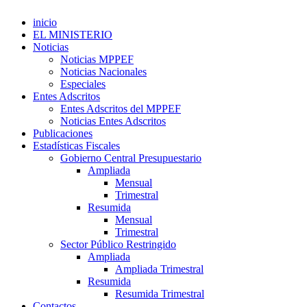
inicio
EL MINISTERIO
Noticias
Noticias MPPEF
Noticias Nacionales
Especiales
Entes Adscritos
Entes Adscritos del MPPEF
Noticias Entes Adscritos
Publicaciones
Estadísticas Fiscales
Gobierno Central Presupuestario
Ampliada
Mensual
Trimestral
Resumida
Mensual
Trimestral
Sector Público Restringido
Ampliada
Ampliada Trimestral
Resumida
Resumida Trimestral
Contactos