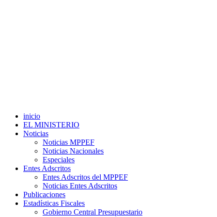
inicio
EL MINISTERIO
Noticias
Noticias MPPEF
Noticias Nacionales
Especiales
Entes Adscritos
Entes Adscritos del MPPEF
Noticias Entes Adscritos
Publicaciones
Estadísticas Fiscales
Gobierno Central Presupuestario