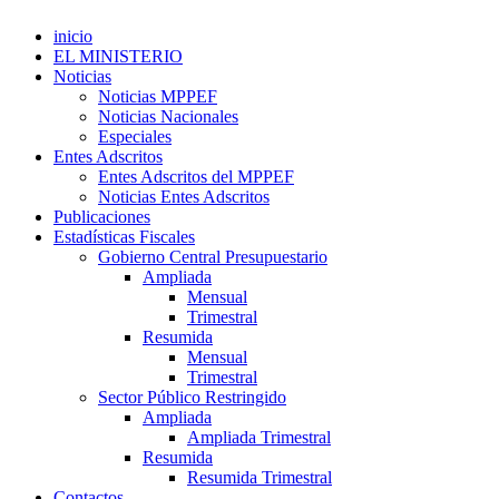
inicio
EL MINISTERIO
Noticias
Noticias MPPEF
Noticias Nacionales
Especiales
Entes Adscritos
Entes Adscritos del MPPEF
Noticias Entes Adscritos
Publicaciones
Estadísticas Fiscales
Gobierno Central Presupuestario
Ampliada
Mensual
Trimestral
Resumida
Mensual
Trimestral
Sector Público Restringido
Ampliada
Ampliada Trimestral
Resumida
Resumida Trimestral
Contactos