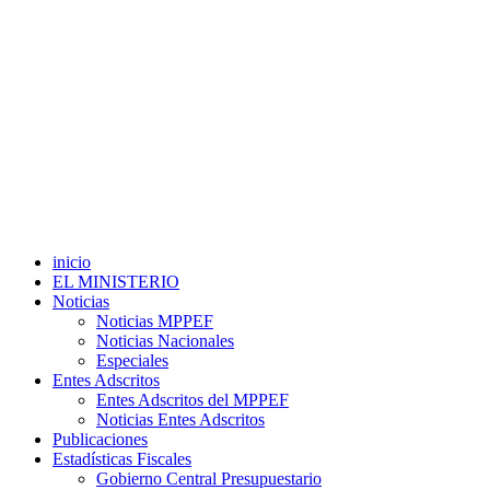
inicio
EL MINISTERIO
Noticias
Noticias MPPEF
Noticias Nacionales
Especiales
Entes Adscritos
Entes Adscritos del MPPEF
Noticias Entes Adscritos
Publicaciones
Estadísticas Fiscales
Gobierno Central Presupuestario