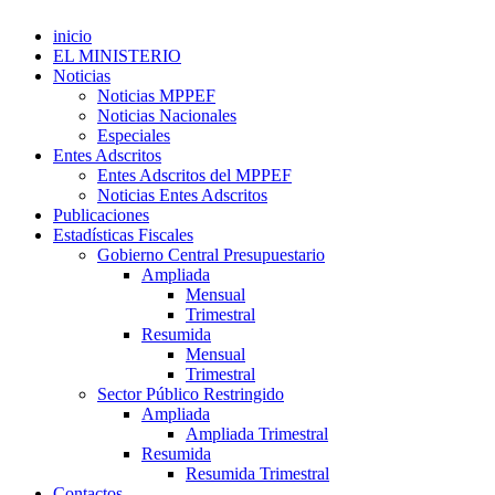
inicio
EL MINISTERIO
Noticias
Noticias MPPEF
Noticias Nacionales
Especiales
Entes Adscritos
Entes Adscritos del MPPEF
Noticias Entes Adscritos
Publicaciones
Estadísticas Fiscales
Gobierno Central Presupuestario
Ampliada
Mensual
Trimestral
Resumida
Mensual
Trimestral
Sector Público Restringido
Ampliada
Ampliada Trimestral
Resumida
Resumida Trimestral
Contactos