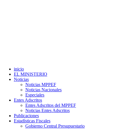
inicio
EL MINISTERIO
Noticias
Noticias MPPEF
Noticias Nacionales
Especiales
Entes Adscritos
Entes Adscritos del MPPEF
Noticias Entes Adscritos
Publicaciones
Estadísticas Fiscales
Gobierno Central Presupuestario