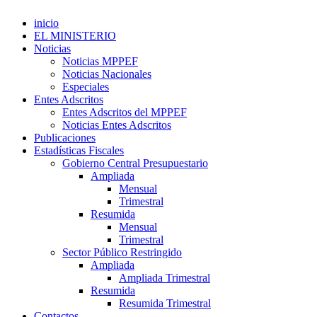
inicio
EL MINISTERIO
Noticias
Noticias MPPEF
Noticias Nacionales
Especiales
Entes Adscritos
Entes Adscritos del MPPEF
Noticias Entes Adscritos
Publicaciones
Estadísticas Fiscales
Gobierno Central Presupuestario
Ampliada
Mensual
Trimestral
Resumida
Mensual
Trimestral
Sector Público Restringido
Ampliada
Ampliada Trimestral
Resumida
Resumida Trimestral
Contactos