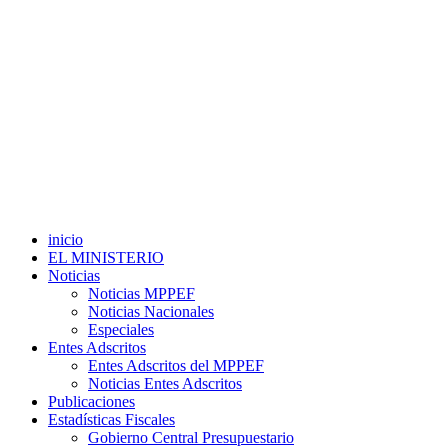
inicio
EL MINISTERIO
Noticias
Noticias MPPEF
Noticias Nacionales
Especiales
Entes Adscritos
Entes Adscritos del MPPEF
Noticias Entes Adscritos
Publicaciones
Estadísticas Fiscales
Gobierno Central Presupuestario