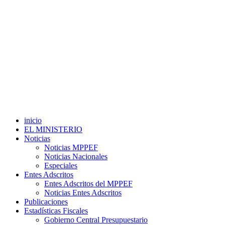
inicio
EL MINISTERIO
Noticias
Noticias MPPEF
Noticias Nacionales
Especiales
Entes Adscritos
Entes Adscritos del MPPEF
Noticias Entes Adscritos
Publicaciones
Estadísticas Fiscales
Gobierno Central Presupuestario