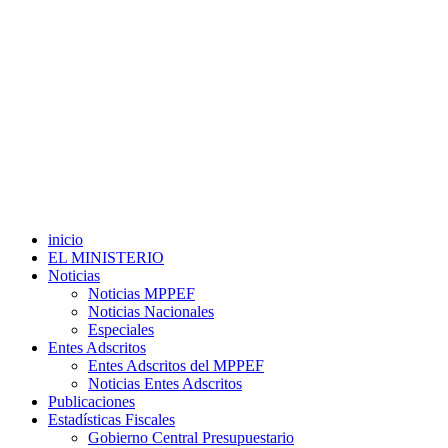
inicio
EL MINISTERIO
Noticias
Noticias MPPEF
Noticias Nacionales
Especiales
Entes Adscritos
Entes Adscritos del MPPEF
Noticias Entes Adscritos
Publicaciones
Estadísticas Fiscales
Gobierno Central Presupuestario