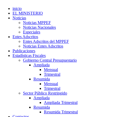
inicio
EL MINISTERIO
Noticias
Noticias MPPEF
Noticias Nacionales
Especiales
Entes Adscritos
Entes Adscritos del MPPEF
Noticias Entes Adscritos
Publicaciones
Estadísticas Fiscales
Gobierno Central Presupuestario
Ampliada
Mensual
Trimestral
Resumida
Mensual
Trimestral
Sector Público Restringido
Ampliada
Ampliada Trimestral
Resumida
Resumida Trimestral
Contactos