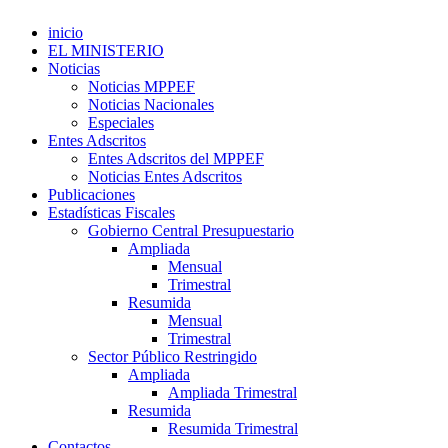
inicio
EL MINISTERIO
Noticias
Noticias MPPEF
Noticias Nacionales
Especiales
Entes Adscritos
Entes Adscritos del MPPEF
Noticias Entes Adscritos
Publicaciones
Estadísticas Fiscales
Gobierno Central Presupuestario
Ampliada
Mensual
Trimestral
Resumida
Mensual
Trimestral
Sector Público Restringido
Ampliada
Ampliada Trimestral
Resumida
Resumida Trimestral
Contactos