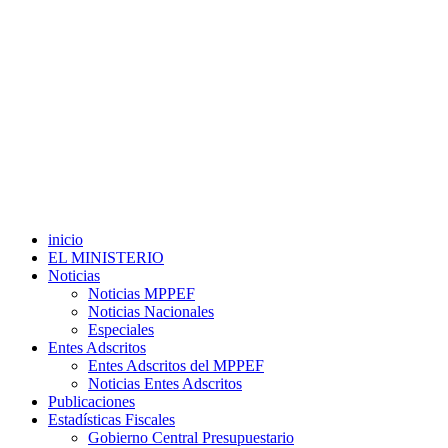
inicio
EL MINISTERIO
Noticias
Noticias MPPEF
Noticias Nacionales
Especiales
Entes Adscritos
Entes Adscritos del MPPEF
Noticias Entes Adscritos
Publicaciones
Estadísticas Fiscales
Gobierno Central Presupuestario