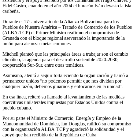
asistencia y el apoyo recibido por los comandantes Hugo Chávez y
Fidel Castro, cuando en el año 2004 el huracán Iván devasto la isla
caribeña.
Durante el 17º aniversario de la Alianza Bolivariana para los
Pueblos de Nuestra América – Tratado de Comercio de los Pueblos
(ALBA-TCP) el Primer Ministro reafirmo el compromiso de
Granada con el bloque regional aseverando la importancia de la
unión para alcanzar metas comunes.
Mitchell planteó que las principales áreas a trabajar son el cambio
climático, la agenda para el desarrollo sostenible 2020-2030,
cooperación Sur-Sur, entre otras temáticas.
Asimismo, alentó a seguir fortaleciendo la organización y llamó a
permanecer unidos “no podemos permitir que nos dividan por
cualquier razón, debemos guiarnos y enfocarnos en la unidad”.
En esa línea, reiteró su llamado al levantamiento de las medidas
coercitivas unilaterales impuestas por Estados Unidos contra el
pueblo cubano.
Por su parte el Ministro de Comercio, Energía y Empleo de la
Mancomunidad de Dominica, Ian Douglas, ratificó su compromiso
con la organización ALBA-TCP y agradeció la solidaridad y el
apoyó que han recibido de la República de Cuba.