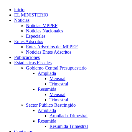
inicio
EL MINISTERIO
Noticias
Noticias MPPEF
Noticias Nacionales
Especiales
Entes Adscritos
Entes Adscritos del MPPEF
Noticias Entes Adscritos
Publicaciones
Estadísticas Fiscales
Gobierno Central Presupuestario
Ampliada
Mensual
Trimestral
Resumida
Mensual
Trimestral
Sector Público Restringido
Ampliada
Ampliada Trimestral
Resumida
Resumida Trimestral
Contactos