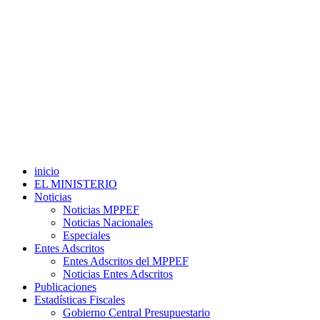
inicio
EL MINISTERIO
Noticias
Noticias MPPEF
Noticias Nacionales
Especiales
Entes Adscritos
Entes Adscritos del MPPEF
Noticias Entes Adscritos
Publicaciones
Estadísticas Fiscales
Gobierno Central Presupuestario