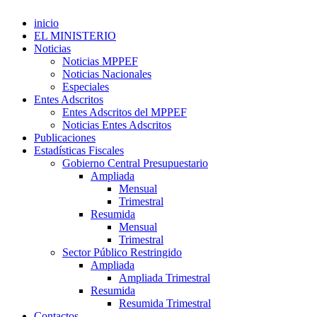
inicio
EL MINISTERIO
Noticias
Noticias MPPEF
Noticias Nacionales
Especiales
Entes Adscritos
Entes Adscritos del MPPEF
Noticias Entes Adscritos
Publicaciones
Estadísticas Fiscales
Gobierno Central Presupuestario
Ampliada
Mensual
Trimestral
Resumida
Mensual
Trimestral
Sector Público Restringido
Ampliada
Ampliada Trimestral
Resumida
Resumida Trimestral
Contactos