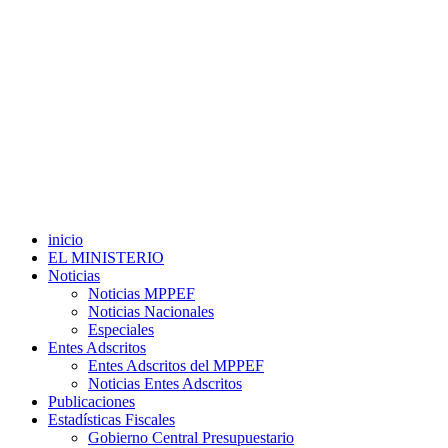
inicio
EL MINISTERIO
Noticias
Noticias MPPEF
Noticias Nacionales
Especiales
Entes Adscritos
Entes Adscritos del MPPEF
Noticias Entes Adscritos
Publicaciones
Estadísticas Fiscales
Gobierno Central Presupuestario