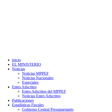
inicio
EL MINISTERIO
Noticias
Noticias MPPEF
Noticias Nacionales
Especiales
Entes Adscritos
Entes Adscritos del MPPEF
Noticias Entes Adscritos
Publicaciones
Estadísticas Fiscales
Gobierno Central Presupuestario