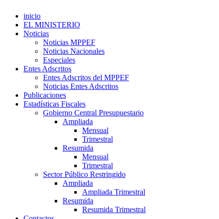
inicio
EL MINISTERIO
Noticias
Noticias MPPEF
Noticias Nacionales
Especiales
Entes Adscritos
Entes Adscritos del MPPEF
Noticias Entes Adscritos
Publicaciones
Estadísticas Fiscales
Gobierno Central Presupuestario
Ampliada
Mensual
Trimestral
Resumida
Mensual
Trimestral
Sector Público Restringido
Ampliada
Ampliada Trimestral
Resumida
Resumida Trimestral
Contactos