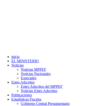
inicio
EL MINISTERIO
Noticias
Noticias MPPEF
Noticias Nacionales
Especiales
Entes Adscritos
Entes Adscritos del MPPEF
Noticias Entes Adscritos
Publicaciones
Estadísticas Fiscales
Gobierno Central Presupuestario