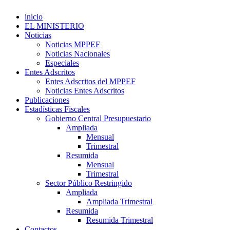
inicio
EL MINISTERIO
Noticias
Noticias MPPEF
Noticias Nacionales
Especiales
Entes Adscritos
Entes Adscritos del MPPEF
Noticias Entes Adscritos
Publicaciones
Estadísticas Fiscales
Gobierno Central Presupuestario
Ampliada
Mensual
Trimestral
Resumida
Mensual
Trimestral
Sector Público Restringido
Ampliada
Ampliada Trimestral
Resumida
Resumida Trimestral
Contactos