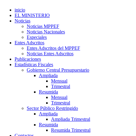
inicio
EL MINISTERIO
Noticias
Noticias MPPEF
Noticias Nacionales
Especiales
Entes Adscritos
Entes Adscritos del MPPEF
Noticias Entes Adscritos
Publicaciones
Estadísticas Fiscales
Gobierno Central Presupuestario
Ampliada
Mensual
Trimestral
Resumida
Mensual
Trimestral
Sector Público Restringido
Ampliada
Ampliada Trimestral
Resumida
Resumida Trimestral
Contactos