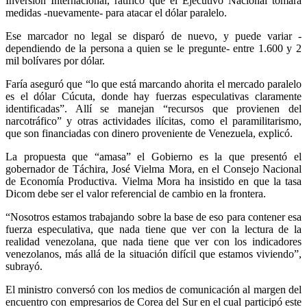
Inversión Internacional, ratificó que el Ejecutivo Nacional tomará
medidas -nuevamente- para atacar el dólar paralelo.
Ese marcador no legal se disparó de nuevo, y puede variar -
dependiendo de la persona a quien se le pregunte- entre 1.600 y 2
mil bolívares por dólar.
Faría aseguró que “lo que está marcando ahorita el mercado paralelo
es el dólar Cúcuta, donde hay fuerzas especulativas claramente
identificadas”. Allí se manejan “recursos que provienen del
narcotráfico” y otras actividades ilícitas, como el paramilitarismo,
que son financiadas con dinero proveniente de Venezuela, explicó.
La propuesta que “amasa” el Gobierno es la que presentó el
gobernador de Táchira, José Vielma Mora, en el Consejo Nacional
de Economía Productiva. Vielma Mora ha insistido en que la tasa
Dicom debe ser el valor referencial de cambio en la frontera.
“Nosotros estamos trabajando sobre la base de eso para contener esa
fuerza especulativa, que nada tiene que ver con la lectura de la
realidad venezolana, que nada tiene que ver con los indicadores
venezolanos, más allá de la situación difícil que estamos viviendo”,
subrayó.
El ministro conversó con los medios de comunicación al margen del
encuentro con empresarios de Corea del Sur en el cual participó este