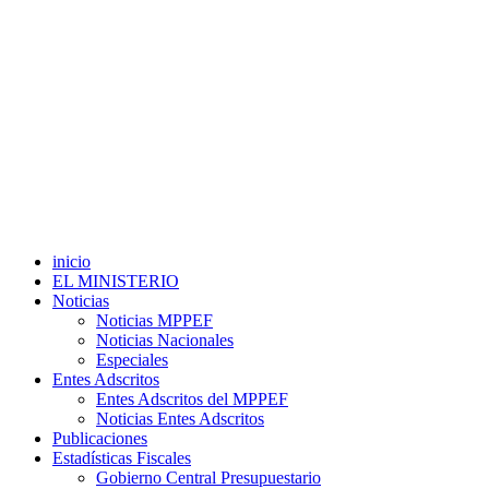
inicio
EL MINISTERIO
Noticias
Noticias MPPEF
Noticias Nacionales
Especiales
Entes Adscritos
Entes Adscritos del MPPEF
Noticias Entes Adscritos
Publicaciones
Estadísticas Fiscales
Gobierno Central Presupuestario