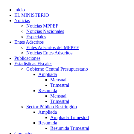
inicio
EL MINISTERIO
Noticias
Noticias MPPEF
Noticias Nacionales
Especiales
Entes Adscritos
Entes Adscritos del MPPEF
Noticias Entes Adscritos
Publicaciones
Estadísticas Fiscales
Gobierno Central Presupuestario
Ampliada
Mensual
Trimestral
Resumida
Mensual
Trimestral
Sector Público Restringido
Ampliada
Ampliada Trimestral
Resumida
Resumida Trimestral
Contactos