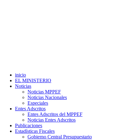
inicio
EL MINISTERIO
Noticias
Noticias MPPEF
Noticias Nacionales
Especiales
Entes Adscritos
Entes Adscritos del MPPEF
Noticias Entes Adscritos
Publicaciones
Estadísticas Fiscales
Gobierno Central Presupuestario