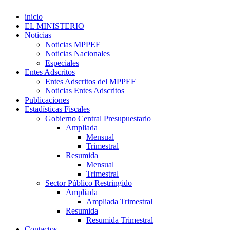
inicio
EL MINISTERIO
Noticias
Noticias MPPEF
Noticias Nacionales
Especiales
Entes Adscritos
Entes Adscritos del MPPEF
Noticias Entes Adscritos
Publicaciones
Estadísticas Fiscales
Gobierno Central Presupuestario
Ampliada
Mensual
Trimestral
Resumida
Mensual
Trimestral
Sector Público Restringido
Ampliada
Ampliada Trimestral
Resumida
Resumida Trimestral
Contactos