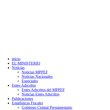
inicio
EL MINISTERIO
Noticias
Noticias MPPEF
Noticias Nacionales
Especiales
Entes Adscritos
Entes Adscritos del MPPEF
Noticias Entes Adscritos
Publicaciones
Estadísticas Fiscales
Gobierno Central Presupuestario