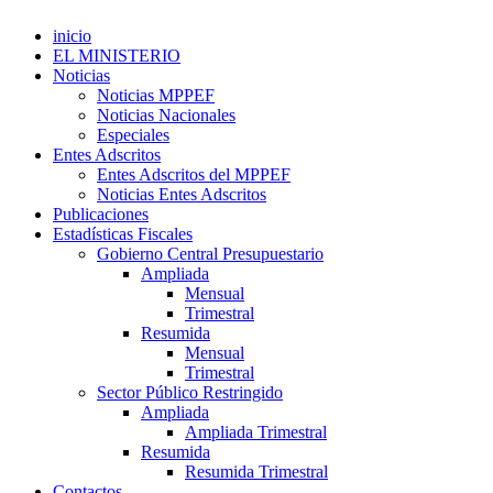
inicio
EL MINISTERIO
Noticias
Noticias MPPEF
Noticias Nacionales
Especiales
Entes Adscritos
Entes Adscritos del MPPEF
Noticias Entes Adscritos
Publicaciones
Estadísticas Fiscales
Gobierno Central Presupuestario
Ampliada
Mensual
Trimestral
Resumida
Mensual
Trimestral
Sector Público Restringido
Ampliada
Ampliada Trimestral
Resumida
Resumida Trimestral
Contactos