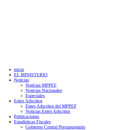
inicio
EL MINISTERIO
Noticias
Noticias MPPEF
Noticias Nacionales
Especiales
Entes Adscritos
Entes Adscritos del MPPEF
Noticias Entes Adscritos
Publicaciones
Estadísticas Fiscales
Gobierno Central Presupuestario