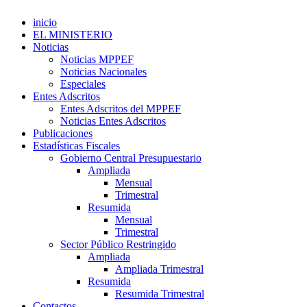
inicio
EL MINISTERIO
Noticias
Noticias MPPEF
Noticias Nacionales
Especiales
Entes Adscritos
Entes Adscritos del MPPEF
Noticias Entes Adscritos
Publicaciones
Estadísticas Fiscales
Gobierno Central Presupuestario
Ampliada
Mensual
Trimestral
Resumida
Mensual
Trimestral
Sector Público Restringido
Ampliada
Ampliada Trimestral
Resumida
Resumida Trimestral
Contactos