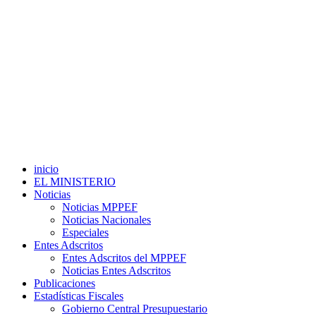
inicio
EL MINISTERIO
Noticias
Noticias MPPEF
Noticias Nacionales
Especiales
Entes Adscritos
Entes Adscritos del MPPEF
Noticias Entes Adscritos
Publicaciones
Estadísticas Fiscales
Gobierno Central Presupuestario