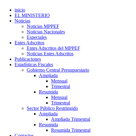
inicio
EL MINISTERIO
Noticias
Noticias MPPEF
Noticias Nacionales
Especiales
Entes Adscritos
Entes Adscritos del MPPEF
Noticias Entes Adscritos
Publicaciones
Estadísticas Fiscales
Gobierno Central Presupuestario
Ampliada
Mensual
Trimestral
Resumida
Mensual
Trimestral
Sector Público Restringido
Ampliada
Ampliada Trimestral
Resumida
Resumida Trimestral
Contactos