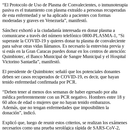
“El Protocolo de Uso de Plasma de Convalecientes, o inmunoterapia
pasiva es el tratamiento con plasma extraído a personas recuperadas
de esta enfermedad y se ha aplicado a pacientes con formas
moderadas y graves en Venezuela”, manifestó.
Sánchez exhortó a la ciudadanía interesada en donar plasma a
comunicarse a través del número telefónico 0800-PLASMA-1, “Si
superaste la COVID-19 y quieres donar tu plasma de convaleciente
para salvar otras vidas llámanos. Es necesario la entrevista previa y
si estás en la Gran Caracas puedes donar en los centros de atención:
Quimbiotec, el Banco Municipal de Sangre Municipal y el Hospital
Victorino Santaella”, manifestó.
El presidente de Quimbiotec señaló que los potenciales donantes
deben ser casos recuperados de COVID-19, es decir, que hayan
tenido enfermedad confirmada por PCR.
“Deben tener al menos dos semanas de haber egresado por alta
médica preferentemente con un PCR negativo. Hombres entre 18 y
60 años de edad o mujeres que no hayan tenido embarazos.
Además, que no tengan enfermedades que imposibiliten la
donación”, indicó.
Explicó que, luego de reunir estos criterios, se realizan los exámenes
necesarios como una prueba serológica rápida de SARS-CoV-2,