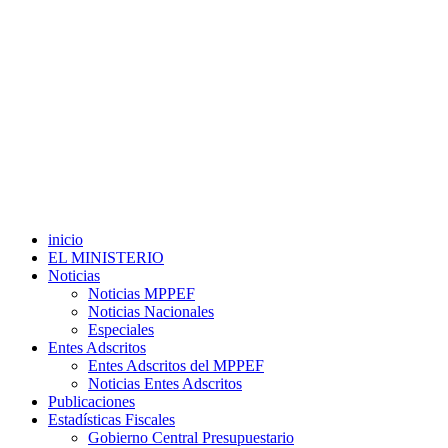
inicio
EL MINISTERIO
Noticias
Noticias MPPEF
Noticias Nacionales
Especiales
Entes Adscritos
Entes Adscritos del MPPEF
Noticias Entes Adscritos
Publicaciones
Estadísticas Fiscales
Gobierno Central Presupuestario