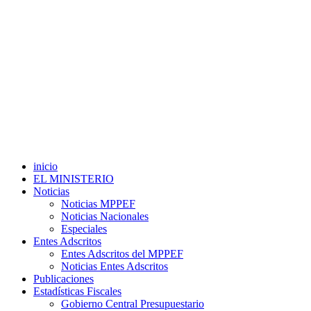
inicio
EL MINISTERIO
Noticias
Noticias MPPEF
Noticias Nacionales
Especiales
Entes Adscritos
Entes Adscritos del MPPEF
Noticias Entes Adscritos
Publicaciones
Estadísticas Fiscales
Gobierno Central Presupuestario