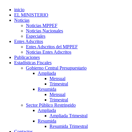
inicio
EL MINISTERIO
Noticias
Noticias MPPEF
Noticias Nacionales
Especiales
Entes Adscritos
Entes Adscritos del MPPEF
Noticias Entes Adscritos
Publicaciones
Estadísticas Fiscales
Gobierno Central Presupuestario
Ampliada
Mensual
Trimestral
Resumida
Mensual
Trimestral
Sector Público Restringido
Ampliada
Ampliada Trimestral
Resumida
Resumida Trimestral
Contactos