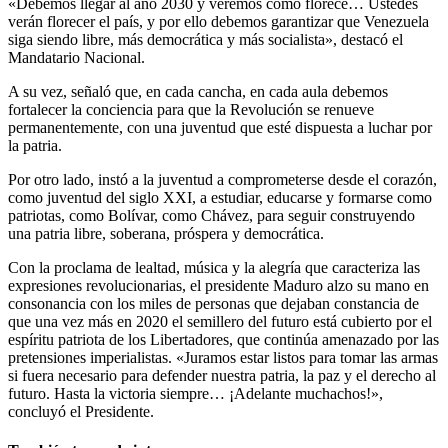
«Debemos llegar al año 2030 y veremos cómo florece… Ustedes
verán florecer el país, y por ello debemos garantizar que Venezuela
siga siendo libre, más democrática y más socialista», destacó el
Mandatario Nacional.
A su vez, señaló que, en cada cancha, en cada aula debemos
fortalecer la conciencia para que la Revolución se renueve
permanentemente, con una juventud que esté dispuesta a luchar por
la patria.
Por otro lado, instó a la juventud a comprometerse desde el corazón,
como juventud del siglo XXI, a estudiar, educarse y formarse como
patriotas, como Bolívar, como Chávez, para seguir construyendo
una patria libre, soberana, próspera y democrática.
Con la proclama de lealtad, música y la alegría que caracteriza las
expresiones revolucionarias, el presidente Maduro alzo su mano en
consonancia con los miles de personas que dejaban constancia de
que una vez más en 2020 el semillero del futuro está cubierto por el
espíritu patriota de los Libertadores, que continúa amenazado por las
pretensiones imperialistas. «Juramos estar listos para tomar las armas
si fuera necesario para defender nuestra patria, la paz y el derecho al
futuro. Hasta la victoria siempre… ¡Adelante muchachos!»,
concluyó el Presidente.