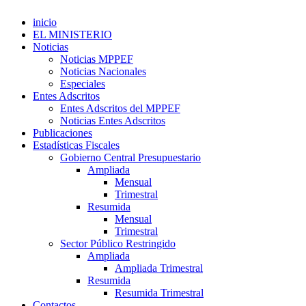
inicio
EL MINISTERIO
Noticias
Noticias MPPEF
Noticias Nacionales
Especiales
Entes Adscritos
Entes Adscritos del MPPEF
Noticias Entes Adscritos
Publicaciones
Estadísticas Fiscales
Gobierno Central Presupuestario
Ampliada
Mensual
Trimestral
Resumida
Mensual
Trimestral
Sector Público Restringido
Ampliada
Ampliada Trimestral
Resumida
Resumida Trimestral
Contactos