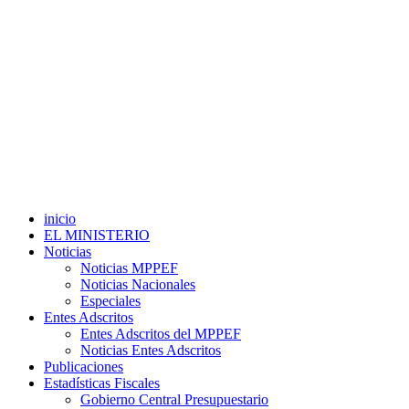
inicio
EL MINISTERIO
Noticias
Noticias MPPEF
Noticias Nacionales
Especiales
Entes Adscritos
Entes Adscritos del MPPEF
Noticias Entes Adscritos
Publicaciones
Estadísticas Fiscales
Gobierno Central Presupuestario