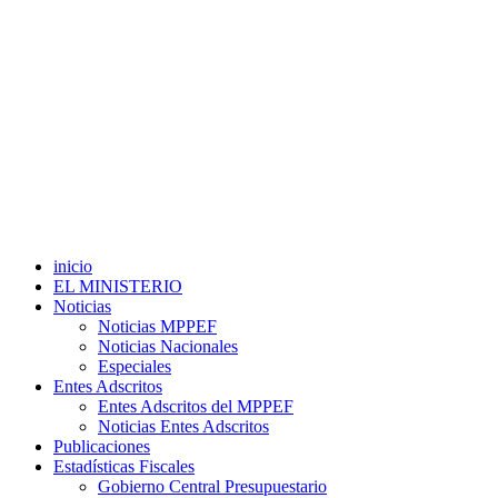
inicio
EL MINISTERIO
Noticias
Noticias MPPEF
Noticias Nacionales
Especiales
Entes Adscritos
Entes Adscritos del MPPEF
Noticias Entes Adscritos
Publicaciones
Estadísticas Fiscales
Gobierno Central Presupuestario