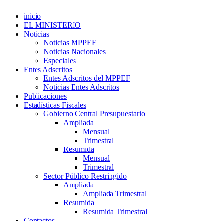
inicio
EL MINISTERIO
Noticias
Noticias MPPEF
Noticias Nacionales
Especiales
Entes Adscritos
Entes Adscritos del MPPEF
Noticias Entes Adscritos
Publicaciones
Estadísticas Fiscales
Gobierno Central Presupuestario
Ampliada
Mensual
Trimestral
Resumida
Mensual
Trimestral
Sector Público Restringido
Ampliada
Ampliada Trimestral
Resumida
Resumida Trimestral
Contactos