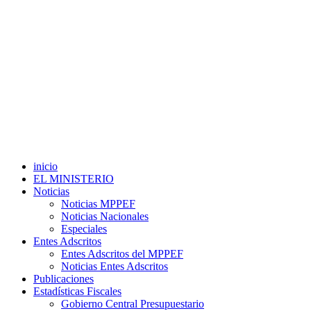
inicio
EL MINISTERIO
Noticias
Noticias MPPEF
Noticias Nacionales
Especiales
Entes Adscritos
Entes Adscritos del MPPEF
Noticias Entes Adscritos
Publicaciones
Estadísticas Fiscales
Gobierno Central Presupuestario