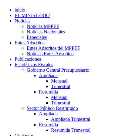
inicio
EL MINISTERIO
Noticias
Noticias MPPEF
Noticias Nacionales
Especiales
Entes Adscritos
Entes Adscritos del MPPEF
Noticias Entes Adscritos
Publicaciones
Estadísticas Fiscales
Gobierno Central Presupuestario
Ampliada
Mensual
Trimestral
Resumida
Mensual
Trimestral
Sector Público Restringido
Ampliada
Ampliada Trimestral
Resumida
Resumida Trimestral
Contactos