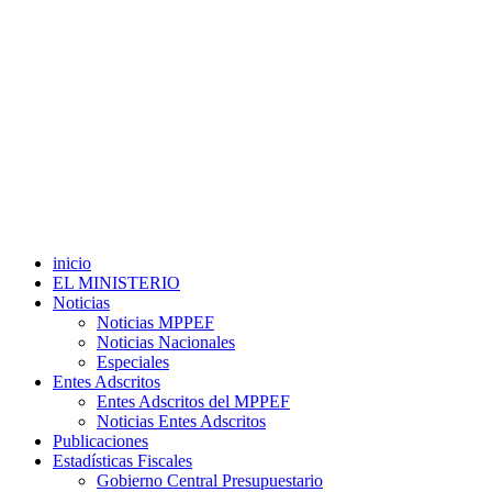
inicio
EL MINISTERIO
Noticias
Noticias MPPEF
Noticias Nacionales
Especiales
Entes Adscritos
Entes Adscritos del MPPEF
Noticias Entes Adscritos
Publicaciones
Estadísticas Fiscales
Gobierno Central Presupuestario