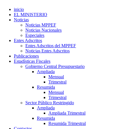
inicio
EL MINISTERIO
Noticias
Noticias MPPEF
Noticias Nacionales
Especiales
Entes Adscritos
Entes Adscritos del MPPEF
Noticias Entes Adscritos
Publicaciones
Estadísticas Fiscales
Gobierno Central Presupuestario
Ampliada
Mensual
Trimestral
Resumida
Mensual
Trimestral
Sector Público Restringido
Ampliada
Ampliada Trimestral
Resumida
Resumida Trimestral
Contactos