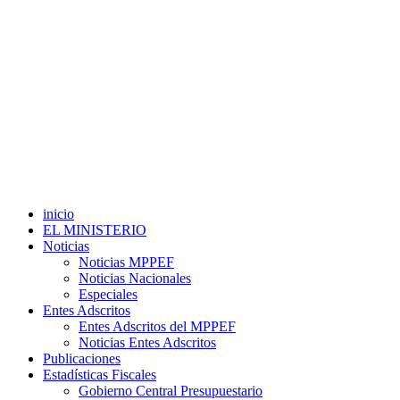
inicio
EL MINISTERIO
Noticias
Noticias MPPEF
Noticias Nacionales
Especiales
Entes Adscritos
Entes Adscritos del MPPEF
Noticias Entes Adscritos
Publicaciones
Estadísticas Fiscales
Gobierno Central Presupuestario