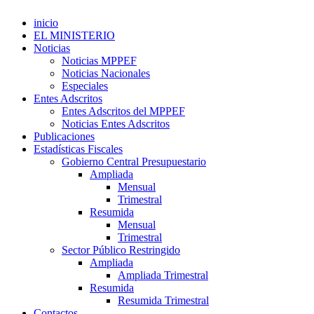
inicio
EL MINISTERIO
Noticias
Noticias MPPEF
Noticias Nacionales
Especiales
Entes Adscritos
Entes Adscritos del MPPEF
Noticias Entes Adscritos
Publicaciones
Estadísticas Fiscales
Gobierno Central Presupuestario
Ampliada
Mensual
Trimestral
Resumida
Mensual
Trimestral
Sector Público Restringido
Ampliada
Ampliada Trimestral
Resumida
Resumida Trimestral
Contactos