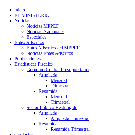
inicio
EL MINISTERIO
Noticias
Noticias MPPEF
Noticias Nacionales
Especiales
Entes Adscritos
Entes Adscritos del MPPEF
Noticias Entes Adscritos
Publicaciones
Estadísticas Fiscales
Gobierno Central Presupuestario
Ampliada
Mensual
Trimestral
Resumida
Mensual
Trimestral
Sector Público Restringido
Ampliada
Ampliada Trimestral
Resumida
Resumida Trimestral
Contactos