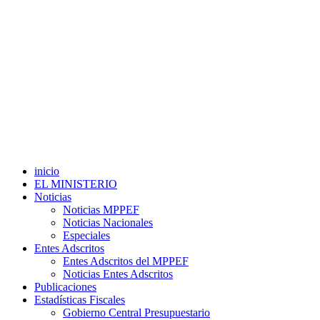
inicio
EL MINISTERIO
Noticias
Noticias MPPEF
Noticias Nacionales
Especiales
Entes Adscritos
Entes Adscritos del MPPEF
Noticias Entes Adscritos
Publicaciones
Estadísticas Fiscales
Gobierno Central Presupuestario