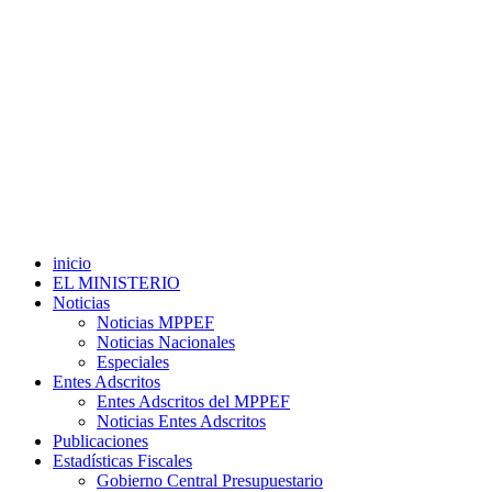
inicio
EL MINISTERIO
Noticias
Noticias MPPEF
Noticias Nacionales
Especiales
Entes Adscritos
Entes Adscritos del MPPEF
Noticias Entes Adscritos
Publicaciones
Estadísticas Fiscales
Gobierno Central Presupuestario