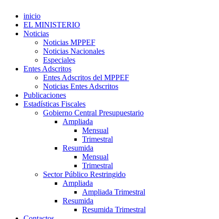
inicio
EL MINISTERIO
Noticias
Noticias MPPEF
Noticias Nacionales
Especiales
Entes Adscritos
Entes Adscritos del MPPEF
Noticias Entes Adscritos
Publicaciones
Estadísticas Fiscales
Gobierno Central Presupuestario
Ampliada
Mensual
Trimestral
Resumida
Mensual
Trimestral
Sector Público Restringido
Ampliada
Ampliada Trimestral
Resumida
Resumida Trimestral
Contactos