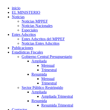
inicio
EL MINISTERIO
Noticias
Noticias MPPEF
Noticias Nacionales
Especiales
Entes Adscritos
Entes Adscritos del MPPEF
Noticias Entes Adscritos
Publicaciones
Estadísticas Fiscales
Gobierno Central Presupuestario
Ampliada
Mensual
Trimestral
Resumida
Mensual
Trimestral
Sector Público Restringido
Ampliada
Ampliada Trimestral
Resumida
Resumida Trimestral
Contactos