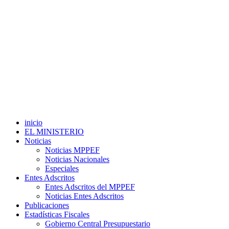
inicio
EL MINISTERIO
Noticias
Noticias MPPEF
Noticias Nacionales
Especiales
Entes Adscritos
Entes Adscritos del MPPEF
Noticias Entes Adscritos
Publicaciones
Estadísticas Fiscales
Gobierno Central Presupuestario