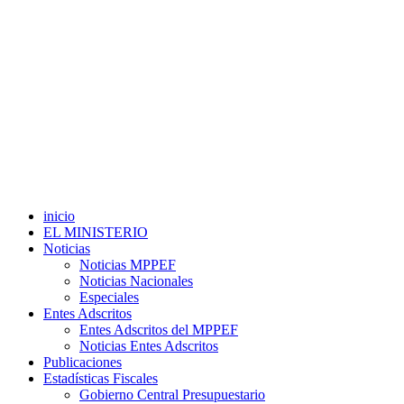
inicio
EL MINISTERIO
Noticias
Noticias MPPEF
Noticias Nacionales
Especiales
Entes Adscritos
Entes Adscritos del MPPEF
Noticias Entes Adscritos
Publicaciones
Estadísticas Fiscales
Gobierno Central Presupuestario