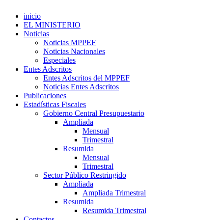
inicio
EL MINISTERIO
Noticias
Noticias MPPEF
Noticias Nacionales
Especiales
Entes Adscritos
Entes Adscritos del MPPEF
Noticias Entes Adscritos
Publicaciones
Estadísticas Fiscales
Gobierno Central Presupuestario
Ampliada
Mensual
Trimestral
Resumida
Mensual
Trimestral
Sector Público Restringido
Ampliada
Ampliada Trimestral
Resumida
Resumida Trimestral
Contactos