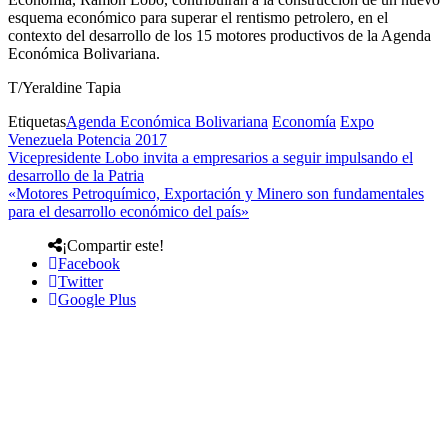
esquema económico para superar el rentismo petrolero, en el
contexto del desarrollo de los 15 motores productivos de la Agenda
Económica Bolivariana.
T/Yeraldine Tapia
Etiquetas
Agenda Económica Bolivariana
Economía
Expo
Venezuela Potencia 2017
Vicepresidente Lobo invita a empresarios a seguir impulsando el
desarrollo de la Patria
«Motores Petroquímico, Exportación y Minero son fundamentales
para el desarrollo económico del país»
¡Compartir este!
Facebook
Twitter
Google Plus